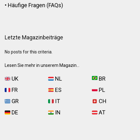
•
Häufige Fragen (FAQs)
Letzte Magazinbeiträge
No posts for this criteria.
Lesen Sie mehr in unserem Magazin...
UK
NL
BR
FR
ES
PL
GR
IT
CH
DE
IN
AT