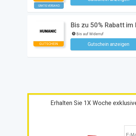
Kein Code notwe
GRATIS VERSAND
Bis zu 50% Rabatt i
Bis auf Widerruf
Gutschein anzeigen
GUTSCHEIN
Kein Code notwe
Erhalten Sie 1X Woche exklusive