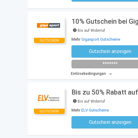
10% Gutschein bei Gi
Bis auf Widerruf
Mehr
Gigasport Gutscheine
GUTSCHEIN
Gutschein anzeigen
Newsletter des Shops abonni
*******
Einlösebedingungen
Bis zu 50% Rabatt auf
Bis auf Widerruf
Mehr
ELV Gutscheine
GUTSCHEIN
Gutschein anzeigen
Kein Code notwe