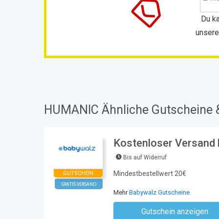
Du ka
unsere
HUMANIC Ähnliche Gutscheine &
Kostenloser Versand 
Bis auf Widerruf
Mindestbestellwert 20€
GUTSCHEIN
GRATIS VERSAND
Mehr
Babywalz Gutscheine
Gutschein anzeigen
Kein Code notwe