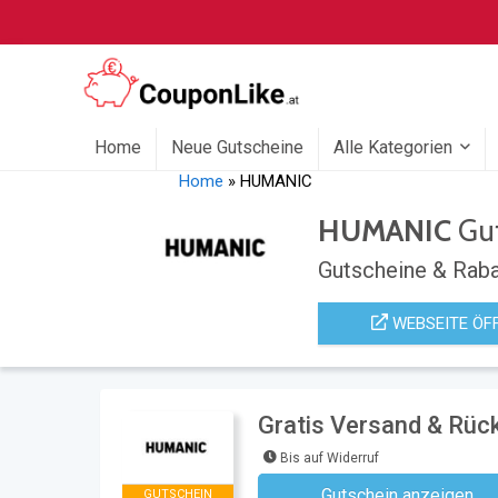
Home
Neue Gutscheine
Alle Kategorien
Home
»
HUMANIC
HUMANIC
Gut
Gutscheine & Raba
WEBSEITE ÖF
Gratis Versand & Rü
Bis auf Widerruf
Gutschein anzeigen
GUTSCHEIN