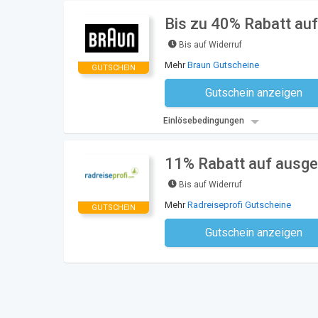
Bis zu 40% Rabatt au
Bis auf Widerruf
Mehr
Braun Gutscheine
GUTSCHEIN
Gutschein anzeigen
Kein Code notwe
Einlösebedingungen
11% Rabatt auf ausge
Bis auf Widerruf
Mehr
Radreiseprofi Gutscheine
GUTSCHEIN
Gutschein anzeigen
Kein Code notwe