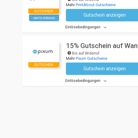
Mehr
PrintAbout Gutscheine
GUTSCHEIN
Gutschein anzeigen
Kein Code notwendi
GRATIS VERSAND
Einlösebedingungen
15% Gutschein auf Wand
Bis auf Widerruf
Mehr
Pixum Gutscheine
GUTSCHEIN
Gutschein anzeigen
Kein Code notwendi
Einlösebedingungen