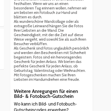
festhalten. Wenn wir uns an einen
besonderen Tag erinnern wollen, nehmen wir
am liebsten ein Fotobuch zur Hand und
blättern es durch.
Als wunderschöne Wandcollage oder als
extragroße Leinwand hängen Sie die Fotos
Ihrer Liebsten an die Wand. Die
Geschwindigkeit, mit der die Zeit auf diese
Weise vergeht, wird sowohl Sie als auch Ihren
Besucher verblüffen.
Als Geschenk sind Fotos unglaublich persönlich
und werden den Beschenkten mit Sicherheit
begeistern. Fotos sind ein hervorragendes
Geschenk für jeden Anlass. Wir bieten das
perfekte Geschenk für jeden Anlass, ob
Geburtstag, Valentinstag oder Weihnachten.
Mit Fotogeschenken machen Sie Ihren
Liebsten im Handumdrehen eine Freude.
Weitere Anregungen für einen
Bild- & Fotobuch-Gutschein
Wo kann ich Bild- und Fotobuch-
Gutscheincodes erwerben?