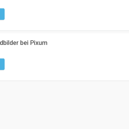
g
bilder bei Pixum
g