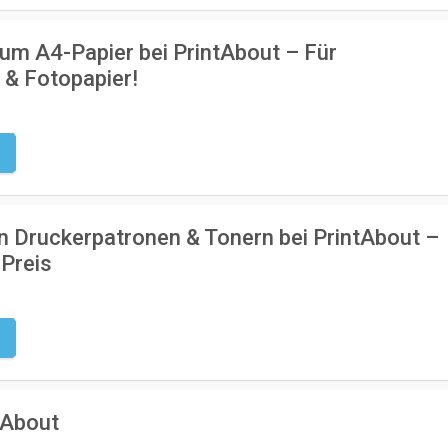
m A4-Papier bei PrintAbout – Für
& Fotopapier!
g
n Druckerpatronen & Tonern bei PrintAbout –
 Preis
g
tAbout