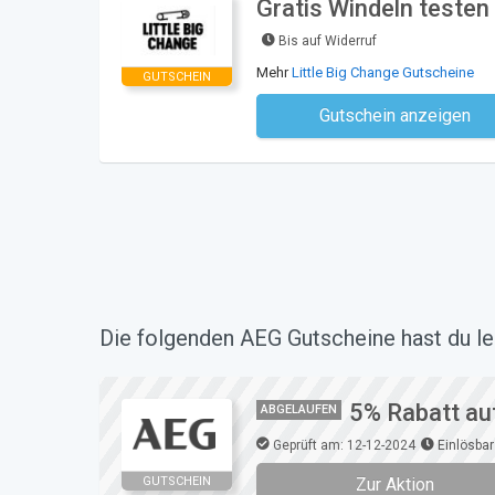
Gratis Windeln testen
Bis auf Widerruf
Mehr
Little Big Change Gutscheine
GUTSCHEIN
Gutschein anzeigen
Kein Code notwe
Die folgenden AEG Gutscheine hast du le
5% Rabatt au
ABGELAUFEN
Geprüft am: 12-12-2024
Einlösbar
Zur Aktion
GUTSCHEIN