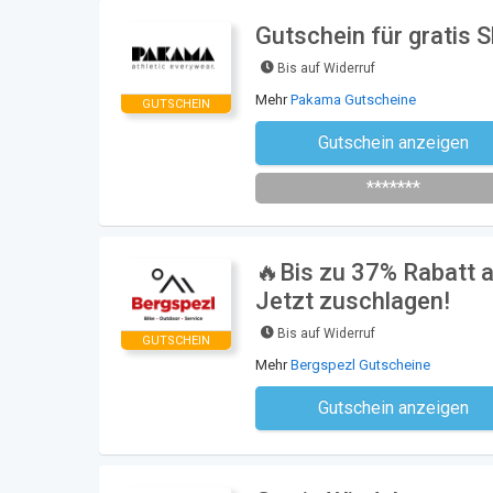
Gutschein für gratis
Bis auf Widerruf
Mehr
Pakama Gutscheine
GUTSCHEIN
Gutschein anzeigen
Newsletter des Shops abonni
*******
🔥Bis zu 37% Rabatt a
Jetzt zuschlagen!
Bis auf Widerruf
GUTSCHEIN
Mehr
Bergspezl Gutscheine
Gutschein anzeigen
Kein Code notwe