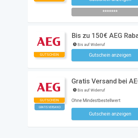
Newsletter des Shops abonni
*******
Bis zu 150€ AEG Raba
Bis auf Widerruf
Gutschein anzeigen
GUTSCHEIN
Kein Code notwe
Gratis Versand bei A
Bis auf Widerruf
Ohne Mindestbestellwert
GUTSCHEIN
GRATIS VERSAND
Gutschein anzeigen
Kein Code notwe