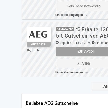
Kein Code notwendig
Einlösebedingungen
💡Erhalte 13
ABGELAUFEN
5 € Gutschein von AE
Geprüft am: 15-04-2025
Einlösbar
GUTSCHEIN
Abgelaufen
Zur Aktion
SPARE5
Einlösebedingungen
Al
Beliebte AEG Gutscheine