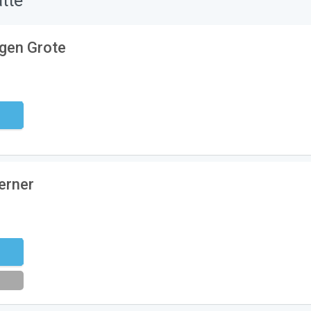
tte
agen Grote
ndig
erner
eren