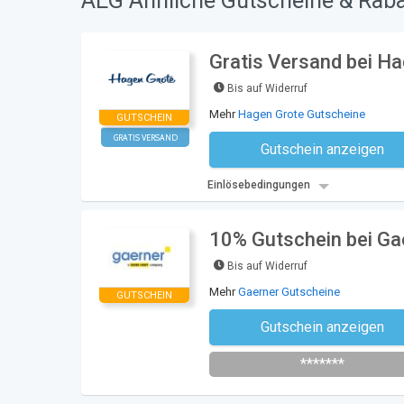
AEG Ähnliche Gutscheine & Raba
Gratis Versand bei H
Bis auf Widerruf
Mehr
Hagen Grote Gutscheine
GUTSCHEIN
GRATIS VERSAND
Gutschein anzeigen
Kein Code notwe
Einlösebedingungen
10% Gutschein bei Ga
Bis auf Widerruf
Mehr
Gaerner Gutscheine
GUTSCHEIN
Gutschein anzeigen
Newsletter des Shops abonni
*******