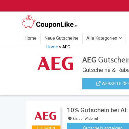
Home
Neue Gutscheine
Alle Kategorien
Home
»
AEG
AEG
Gutschei
Gutscheine & Raba
WEBSEITE ÖF
10% Gutschein bei A
Bis auf Widerruf
Gutschein anzeigen
GUTSCHEIN