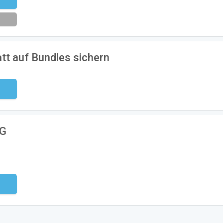
eren
tt auf Bundles sichern
ndig
EG
ndig