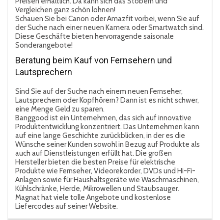
Preisen erhältlich. Da kann sich das Stöbern und
Vergleichen ganz schön lohnen!
Schauen Sie bei Canon oder Amazfit vorbei, wenn Sie auf
der Suche nach einer neuen Kamera oder Smartwatch sind.
Diese Geschäfte bieten hervorragende saisonale
Sonderangebote!
Beratung beim Kauf von Fernsehern und
Lautsprechern
Sind Sie auf der Suche nach einem neuen Fernseher,
Lautsprechern oder Kopfhörern? Dann ist es nicht schwer,
eine Menge Geld zu sparen.
Banggood ist ein Unternehmen, das sich auf innovative
Produktentwicklung konzentriert. Das Unternehmen kann
auf eine lange Geschichte zurückblicken, in der es die
Wünsche seiner Kunden sowohl in Bezug auf Produkte als
auch auf Dienstleistungen erfüllt hat. Die großen
Hersteller bieten die besten Preise für elektrische
Produkte wie Fernseher, Videorekorder, DVDs und Hi-Fi-
Anlagen sowie für Haushaltsgeräte wie Waschmaschinen,
Kühlschränke, Herde, Mikrowellen und Staubsauger.
Magnat hat viele tolle Angebote und kostenlose
Liefercodes auf seiner Website.