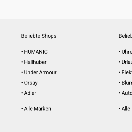
Beliebte Shops
Belie
•
HUMANIC
•
Uhr
•
Hallhuber
•
Urla
•
Under Armour
•
Elek
•
Orsay
•
Blu
•
Adler
•
Auto
•
Alle Marken
•
Alle