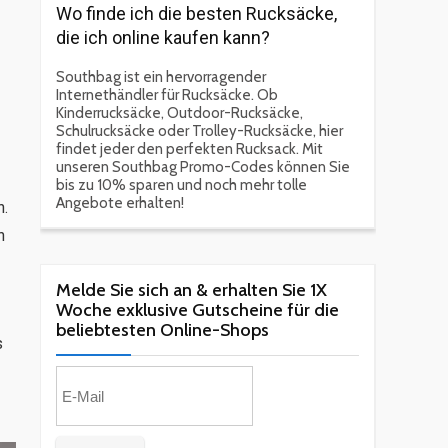
Wo finde ich die besten Rucksäcke,
die ich online kaufen kann?
Southbag ist ein hervorragender
Internethändler für Rucksäcke. Ob
Kinderrucksäcke, Outdoor-Rucksäcke,
Schulrucksäcke oder Trolley-Rucksäcke, hier
findet jeder den perfekten Rucksack. Mit
unseren Southbag Promo-Codes können Sie
bis zu 10% sparen und noch mehr tolle
Angebote erhalten!
n.
n
Melde Sie sich an & erhalten Sie 1X
Woche exklusive Gutscheine für die
beliebtesten Online-Shops​
s