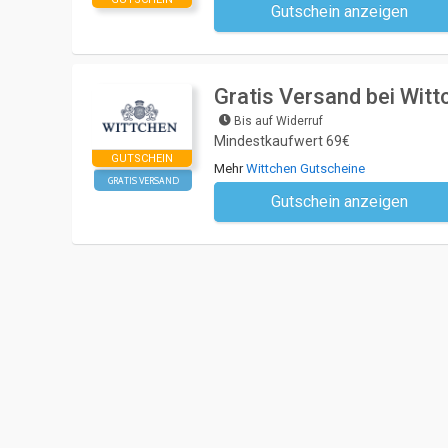
Gutschein anzeigen
Kein Code notwendi
Gratis Versand bei Witt
Bis auf Widerruf
Mindestkaufwert 69€
GUTSCHEIN
Mehr
Wittchen Gutscheine
GRATIS VERSAND
Gutschein anzeigen
Kein Code notwendi