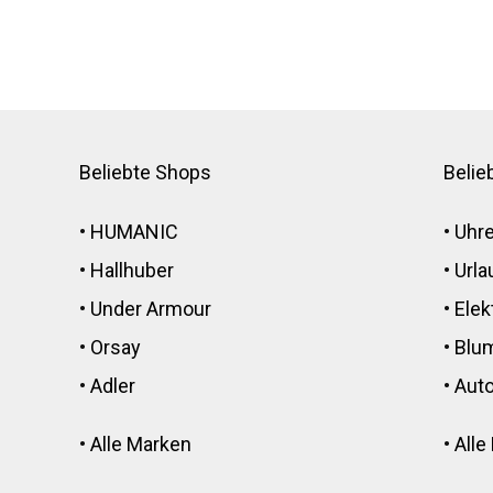
Beliebte Shops
Belie
•
HUMANIC
•
Uhr
•
Hallhuber
•
Urla
•
Under Armour
•
Elek
•
Orsay
•
Blu
•
Adler
•
Auto
•
Alle Marken
•
Alle