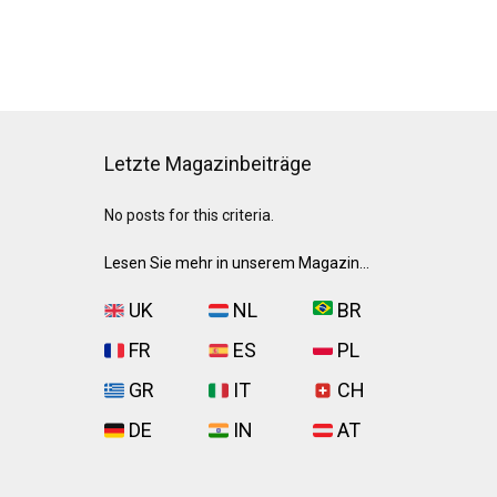
Letzte Magazinbeiträge
No posts for this criteria.
Lesen Sie mehr in unserem Magazin...
UK
NL
BR
FR
ES
PL
GR
IT
CH
DE
IN
AT