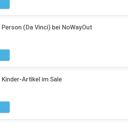
ndig
o Person (Da Vinci) bei NoWayOut
ndig
 Kinder-Artikel im Sale
ndig