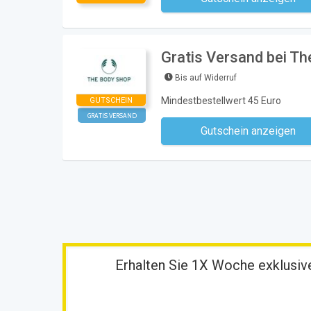
Kein Code notwe
Gratis Versand bei T
Bis auf Widerruf
Mindestbestellwert 45 Euro
GUTSCHEIN
GRATIS VERSAND
Gutschein anzeigen
Kein Code notwe
Erhalten Sie 1X Woche exklusive