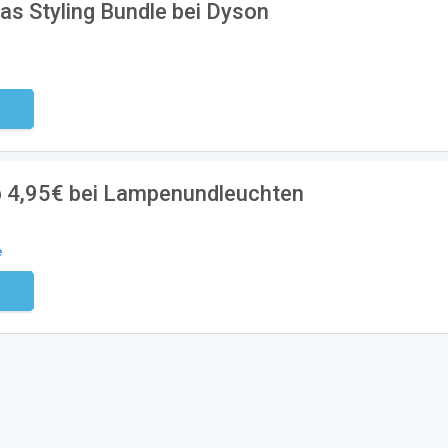
as Styling Bundle bei Dyson
ndig
b 4,95€ bei Lampenundleuchten
e
ndig