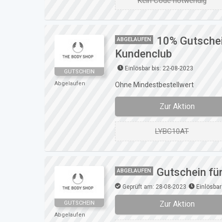
Kein Code notwendig
10% Gutschei
ABGELAUFEN
Kundenclub
Einlösbar bis: 22-08-2023
GUTSCHEIN
Abgelaufen
Ohne Mindestbestellwert
Zur Aktion
LYBC10AT
Gutschein fü
ABGELAUFEN
Geprüft am: 28-08-2023
Einlösbar
Zur Aktion
GUTSCHEIN
Abgelaufen