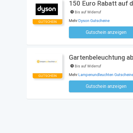
150 Euro Rabatt auf d
Bis auf Widerruf
Mehr
Dyson Gutscheine
GUTSCHEIN
Gutschein anzeigen
Kein Code notwe
Gartenbeleuchtung a
Bis auf Widerruf
Mehr
Lampenundleuchten Gutschein
GUTSCHEIN
Gutschein anzeigen
Kein Code notwe