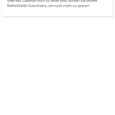
oder das Zubehör noch zu teuer sind, nutzen Sie unsere
ReifenDirekt-Gutscheine, um noch mehr zu sparen!